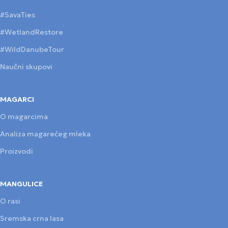
#SavaTies
#WetlandRestore
#WildDanubeTour
Naučni skupovi
MAGARCI
O magarcima
Analiza magarećeg mleka
Proizvodi
MANGULICE
O rasi
Sremska crna lasa