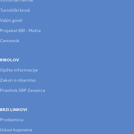
Turistički brod
Važni gosti
Projekat BBI - Matra
Cenovnik
RIBOLOV
Opšte informacije
Zakon o ribarstvu
Pravilnik SRP Zasavica
BRZI LINKOVI
Prodavnica
Uslovi kupovine