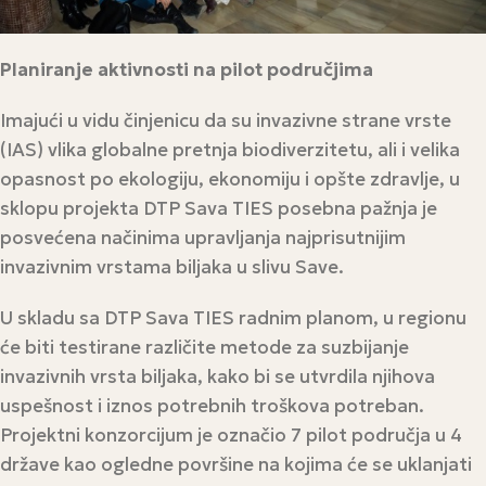
Planiranje aktivnosti na pilot područjima
Imajući u vidu činjenicu da su invazivne strane vrste
(IAS) vlika globalne pretnja biodiverzitetu, ali i velika
opasnost po ekologiju, ekonomiju i opšte zdravlje, u
sklopu projekta DTP Sava TIES posebna pažnja je
posvećena načinima upravljanja najprisutnijim
invazivnim vrstama biljaka u slivu Save.
U skladu sa DTP Sava TIES radnim planom, u regionu
će biti testirane različite metode za suzbijanje
invazivnih vrsta biljaka, kako bi se utvrdila njihova
uspešnost i iznos potrebnih troškova potreban.
Projektni konzorcijum je označio 7 pilot područja u 4
države kao ogledne površine na kojima će se uklanjati