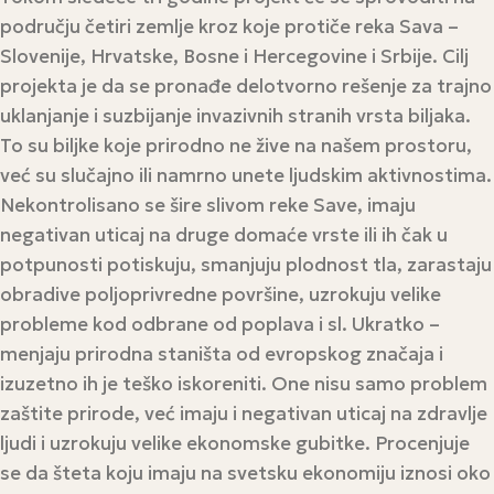
području četiri zemlje kroz koje protiče reka Sava –
Slovenije, Hrvatske, Bosne i Hercegovine i Srbije. Cilj
projekta je da se pronađe delotvorno rešenje za trajno
uklanjanje i suzbijanje invazivnih stranih vrsta biljaka.
To su biljke koje prirodno ne žive na našem prostoru,
već su slučajno ili namrno unete ljudskim aktivnostima.
Nekontrolisano se šire slivom reke Save, imaju
negativan uticaj na druge domaće vrste ili ih čak u
potpunosti potiskuju, smanjuju plodnost tla, zarastaju
obradive poljoprivredne površine, uzrokuju velike
probleme kod odbrane od poplava i sl. Ukratko –
menjaju prirodna staništa od evropskog značaja i
izuzetno ih je teško iskoreniti. One nisu samo problem
zaštite prirode, već imaju i negativan uticaj na zdravlje
ljudi i uzrokuju velike ekonomske gubitke. Procenjuje
se da šteta koju imaju na svetsku ekonomiju iznosi oko