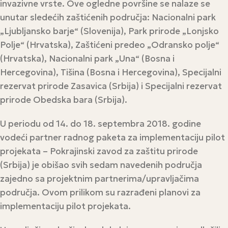
invazivne vrste. Ove ogledne površine se nalaze se
unutar sledećih zaštićenih područja: Nacionalni park
„Ljubljansko barje“ (Slovenija), Park prirode „Lonjsko
Polje“ (Hrvatska), Zaštićeni predeo „Odransko polje“
(Hrvatska), Nacionalni park „Una“ (Bosna i
Hercegovina), Tišina (Bosna i Hercegovina), Specijalni
rezervat prirode Zasavica (Srbija) i Specijalni rezervat
prirode Obedska bara (Srbija).
U periodu od 14. do 18. septembra 2018. godine
vodeći partner radnog paketa za implementaciju pilot
projekata – Pokrajinski zavod za zaštitu prirode
(Srbija) je obišao svih sedam navedenih područja
zajedno sa projektnim partnerima/upravljačima
područja. Ovom prilikom su razrađeni planovi za
implementaciju pilot projekata.