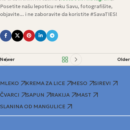
Posetite našu lepoticu reku Savu, fotografišite,
objavite… i ne zaboravite da koristite #SavaTIES!
Newer
Older
MLEKO
KREMA ZA LICE
MESO
SIREVI
ČVARCI
SAPUN
RAKIJA
MAST
SLANINA OD MANGULICE