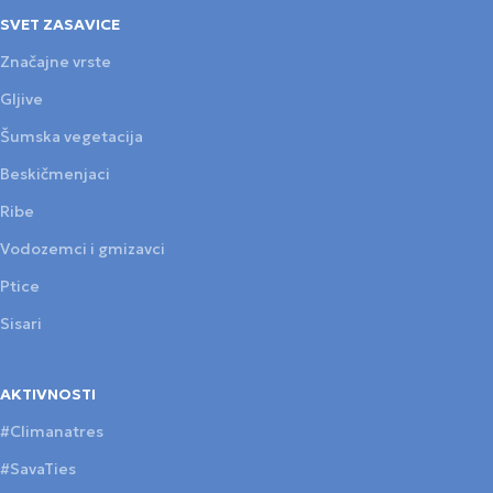
SVET ZASAVICE
Značajne vrste
Gljive
Šumska vegetacija
Beskičmenjaci
Ribe
Vodozemci i gmizavci
Ptice
Sisari
AKTIVNOSTI
#Climanatres
#SavaTies