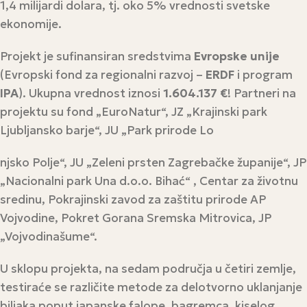
1,4 milijardi dolara, tj. oko 5% vrednosti svetske
ekonomije.
Projekt je sufinansiran sredstvima
Evropske unije
(Evropski fond za regionalni razvoj –
ERDF
i program
IPA
). Ukupna vrednost iznosi
1.604.137 €
! Partneri na
projektu su fond „EuroNatur“, JZ „Krajinski park
Ljubljansko barje“, JU „Park prirode Lo
njsko Polje“, JU „Zeleni prsten Zagrebačke županije“, JP
„Nacionalni park Una d.o.o. Bihać“ , Centar za životnu
sredinu, Pokrajinski zavod za zaštitu prirode AP
Vojvodine, Pokret Gorana Sremska Mitrovica, JP
„Vojvodinašume“.
U sklopu projekta, na sedam područja u četiri zemlje,
testiraće se različite metode za delotvorno uklanjanje
biljaka poput japanske falope, bagremca, kiselog