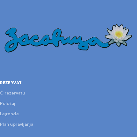
REZERVAT
O rezervatu
Položaj
Legende
Plan upravljanja