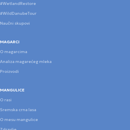
#WetlandRestore
#WildDanubeTour
Naučni skupovi
MAGARCI
O magarcima
Analiza magarećeg mleka
Proizvodi
MANGULICE
O rasi
Sremska crna lasa
O mesu mangulice
Zdravlje