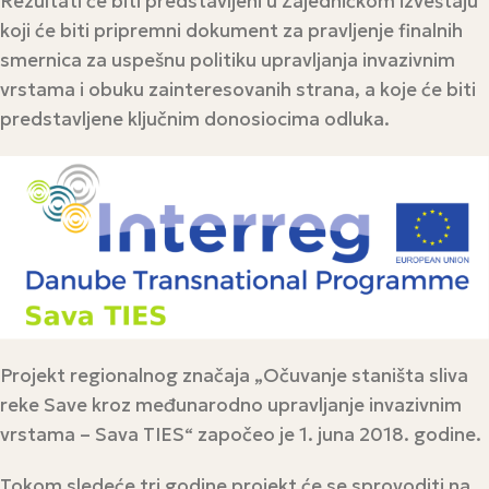
Rezultati će biti predstavljeni u Zajedničkom izveštaju
koji će biti pripremni dokument za pravljenje finalnih
smernica za uspešnu politiku upravljanja invazivnim
vrstama i obuku zainteresovanih strana, a koje će biti
predstavljene ključnim donosiocima odluka.
Projekt regionalnog značaja „Očuvanje staništa sliva
reke Save kroz međunarodno upravljanje invazivnim
vrstama – Sava TIES“ započeo je 1. juna 2018. godine.
Tokom sledeće tri godine projekt će se sprovoditi na