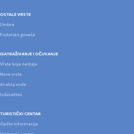
OSTALE VRSTE
Umbra
Podolsko goveče
ISATRAŽIVANJE I OČUVANJE
Vrste koje nestaju
Nove vrste
Analiza vode
Izdavaštvo
TURISTIČKI CENTAR
Opšte informacije
Vizitorski centar