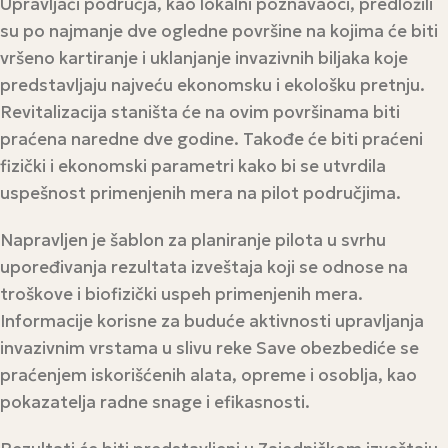
Upravljači područja, kao lokalni poznavaoci, predložili
su po najmanje dve ogledne površine na kojima će biti
vršeno kartiranje i uklanjanje invazivnih biljaka koje
predstavljaju najveću ekonomsku i ekološku pretnju.
Revitalizacija staništa će na ovim površinama biti
praćena naredne dve godine. Takođe će biti praćeni
fizički i ekonomski parametri kako bi se utvrdila
uspešnost primenjenih mera na pilot područjima.
Napravljen je šablon za planiranje pilota u svrhu
upoređivanja rezultata izveštaja koji se odnose na
troškove i biofizički uspeh primenjenih mera.
Informacije korisne za buduće aktivnosti upravljanja
invazivnim vrstama u slivu reke Save obezbediće se
praćenjem iskorišćenih alata, opreme i osoblja, kao
pokazatelja radne snage i efikasnosti.