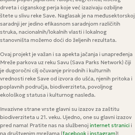
drveta i ciganskog perja koje već izazivaju ozbiljne
štete u slivu reke Save. Naglasak je na međusektorskoj
saradnji jer jedino efikasnom saradnjom različitih
struka, nacionalnih/lokalnih vlasti i lokalnog
stanovništa možemo doći do željenih rezultata.
Ovaj projekt je važan i sa apekta jačanja i unapređenja
Mreže parkova uz reku Savu (Sava Parks Network) čiji
je dugoročni cilj očuvanje prirodnih i kulturnih
vrednosti reke Save od izvora do ušća, njenih pritoka i
poplavnih područja, biodiverziteta, povoljnog
ekološkog statusa i kulturnog nasleđa.
Invazivne strane vrste glavni su izazov za zaštitu
biodiverziteta u 21. veku. Ujedno, one su glavni izazov
pred nama! Pratite nas na službenoj
internet stranici
i
na društvenim mrežama (
facebook
i
instagram
)!