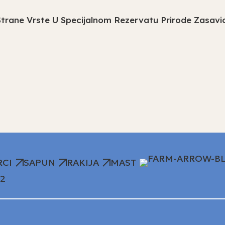
Strane Vrste U Specijalnom Rezervatu Prirode Zasavi
RCI
SAPUN
RAKIJA
MAST