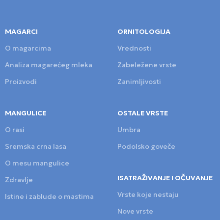
MAGARCI
ORNITOLOGIJA
O magarcima
Vrednosti
Analiza magarećeg mleka
Zabeležene vrste
Proizvodi
Zanimljivosti
MANGULICE
OSTALE VRSTE
O rasi
Umbra
Sremska crna lasa
Podolsko goveče
O mesu mangulice
ISATRAŽIVANJE I OČUVANJE
Zdravlje
Vrste koje nestaju
Istine i zablude o mastima
Nove vrste