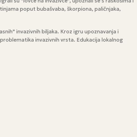
igrali su “lovce na invazivce”, upoznali se s raskošima i
votinjama poput bubašvaba, škorpiona, paličnjaka,
nih” invazivnih biljaka. Кroz igru upoznavanja i
 problematika invazivnih vrsta. Edukacija lokalnog