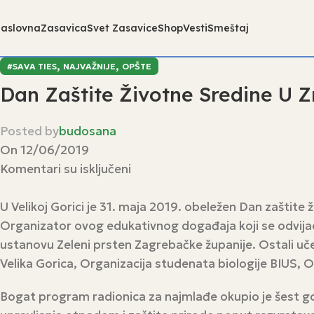
aslovna
Zasavica
Svet Zasavice
Shop
Vesti
Smeštaj
,
,
#SAVA TIES
NAJVAŽNIJE
OPŠTE
Dan Zaštite Životne Sredine U Z
Posted by
budosana
On 12/06/2019
Komentari su isključeni
U Velikoj Gorici je 31. maja 2019. obeležen Dan zaštite
Organizator ovog edukativnog događaja koji se odvijao 
ustanovu Zeleni prsten Zagrebačke županije. Ostali učesn
Velika Gorica, Organizacija studenata biologije BIUS,
Bogat program radionica za najmlađe okupio je šest go