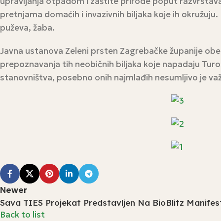
upravljanja otpadom i zaštite prirode poput razvrstavanja
pretnjama domaćih i invazivnih biljaka koje ih okružuj
puževa, žaba.
Javna ustanova Zeleni prsten Zagrebačke županije obelež
prepoznavanja tih neobičnih biljaka koje napadaju Turop
stanovništva, posebno onih najmlađih nesumljivo je važa
Newer
Sava TIES Projekat Predstavljen Na BioBlitz Manifest
Back to list