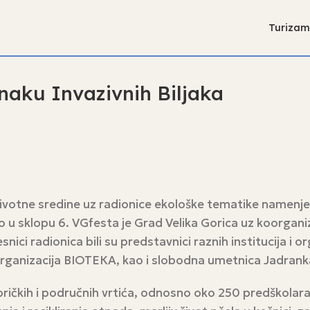
Turizam
naku Invazivnih Biljaka
 životne sredine uz radionice ekološke tematike namenje
u sklopu 6. VGfesta je Grad Velika Gorica uz koorganiza
ici radionica bili su predstavnici raznih institucija i o
 Organizacija BIOTEКA, kao i slobodna umetnica Jadrank
ričkih i područnih vrtića, odnosno oko 250 predškolara