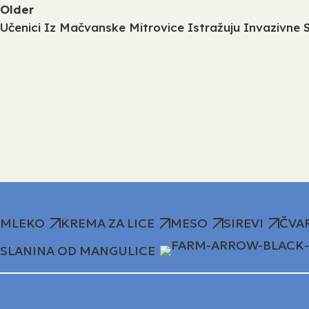
Older
Učenici Iz Mačvanske Mitrovice Istražuju Invazivne 
MLEKO
KREMA ZA LICE
MESO
SIREVI
ČVA
SLANINA OD MANGULICE