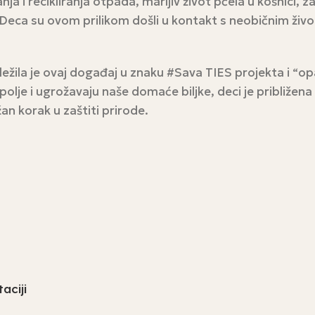
 i recikliranja otpada, marljiv život pčela u košnici, za
u. Deca su ovom prilikom došli u kontakt s neobičnim ži
ila je ovaj događaj u znaku #Sava TIES projekta i “opas
olje i ugrožavaju naše domaće biljke, deci je približena
n korak u zaštiti prirode.
aciji