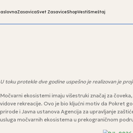
aslovna
Zasavica
Svet Zasavice
Shop
Vesti
Smeštaj
U toku protekle dve godine uspešno je realizovan je proje
Močvarni ekosistemi imaju višestruki značaj za čoveka,
vidove rekreacije. Ovo je bio kljućni motiv da Pokret go
prirode i Javna ustanova Agencija za upravljanje zašt
usluga močvarnih ekosistema u prekograničnom područ