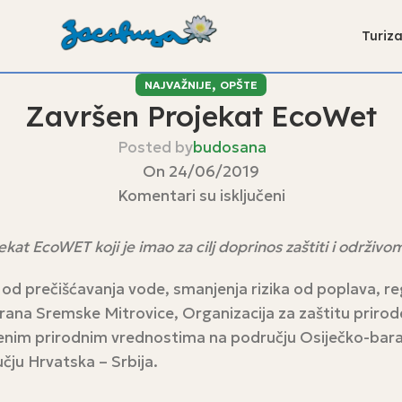
Turiz
,
NAJVAŽNIJE
OPŠTE
Završen Projekat EcoWet
Posted by
budosana
On 24/06/2019
Komentari su isključeni
kat EcoWET koji je imao za cilj doprinos zaštiti i održivo
 od prečišćavanja vode, smanjenja rizika od poplava, re
rana Sremske Mitrovice, Organizacija za zaštitu prirode 
ićenim prirodnim vrednostima na području Osiječko-bar
ju Hrvatska – Srbija.