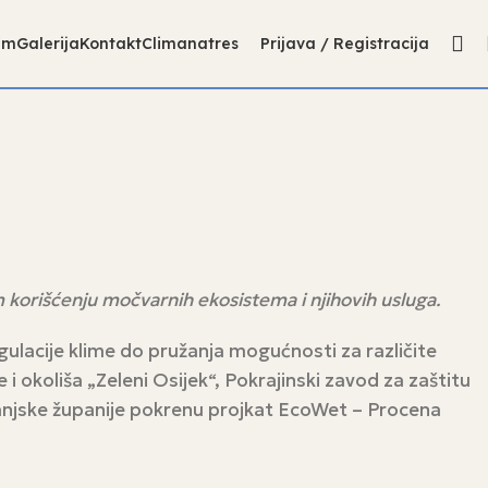
am
Galerija
Kontakt
Climanatres
Prijava / Registracija
m korišćenju močvarnih ekosistema i njihovih usluga.
gulacije klime do pružanja mogućnosti za različite
i okoliša „Zeleni Osijek“, Pokrajinski zavod za zaštitu
anjske županije pokrenu projkat EcoWet – Procena