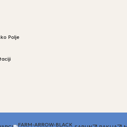
ko Polje
aciji
VARCI
SAPUN
RAKIJA