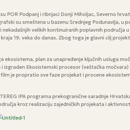
 su POR Podpanj i ribnjaci Donji Miholjac, Severno hrva
grafski su smeštena u bazenu Srednjeg Podunavlja, u p
nekadašnjih velikih kontinuiranih poplavnih područja u 
 kraja 19. veka do danas. Zbog toga je glavni cilj proje
a ekosistema, plan za unapređenje ključnih usluga mo
jeka i izgraden Ekosistemski procesor (veštačka močvara
ilm je propratio sve faze projekat i procene ekosistems
 INTEREG IPA programa prekogranične saradnje Hrvatska-
učja kroz realizaciju zajedničkih projekata i aktivnost