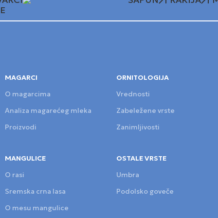
E
MAGARCI
ORNITOLOGIJA
O magarcima
Vrednosti
Analiza magarećeg mleka
Zabeležene vrste
Proizvodi
Zanimljivosti
MANGULICE
OSTALE VRSTE
O rasi
Umbra
Sremska crna lasa
Podolsko goveče
O mesu mangulice