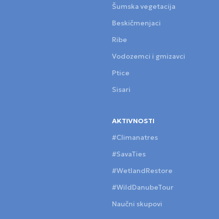
Šumska vegetacija
Beskičmenjaci
Ribe
Vodozemci i gmizavci
Ptice
Sisari
AKTIVNOSTI
#Climanatres
#SavaTies
#WetlandRestore
#WildDanubeTour
Naučni skupovi