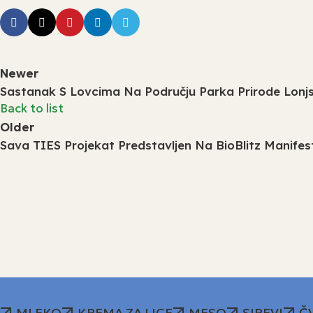
Newer
Sastanak S Lovcima Na Području Parka Prirode Lonjs
Back to list
Older
Sava TIES Projekat Predstavljen Na BioBlitz Manifest
MLEKO
KREMA ZA LICE
MESO
SIREVI
Č