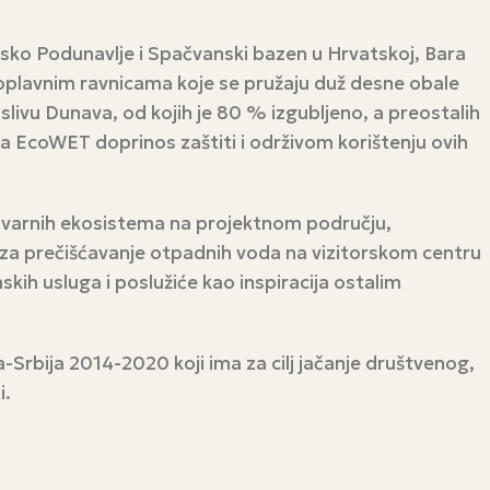
tsko Podunavlje i Spačvanski bazen u Hrvatskoj, Bara
oplavnim ravnicama koje se pružaju duž desne obale
slivu Dunava, od kojih je 80 % izgubljeno, a preostalih
kta EcoWET doprinos zaštiti i održivom korištenju ovih
čvarnih ekosistema na projektnom području,
) za prečišćavanje otpadnih voda na vizitorskom centru
kih usluga i poslužiće kao inspiracija ostalim
Srbija 2014-2020 koji ima za cilj jačanje društvenog,
i.