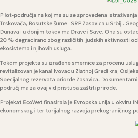
Pilot-područja na kojima su se sprovedena istraživanja
Trskovača, Bosutske šume i SRP Zasavica u Srbiji. Geo
Dunava i u donjim tokovima Drave i Save. Ona su ostaci 
20 % degradirano zbog različitih ljudskih aktivnosti od
ekosistema i njihovih usluga.
Tokom projekta su izrađene smernice za procenu uslug
revitalizovan je kanal Ivovac u Zlatnoj Gredi kraj Osi
Specijalnog rezervata priorde Zasavica. Dokumentarni f
područjima za ovaj vid pristupa zaštiti prirode.
Projekat EcoWet finasirala je Evropska unija u okviru
ekonomskog i teritorijalnog razvoja prekograničnog podr