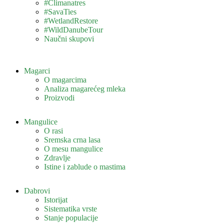
#Climanatres
#SavaTies
#WetlandRestore
#WildDanubeTour
Naučni skupovi
Magarci
O magarcima
Analiza magarećeg mleka
Proizvodi
Mangulice
O rasi
Sremska crna lasa
O mesu mangulice
Zdravlje
Istine i zablude o mastima
Dabrovi
Istorijat
Sistematika vrste
Stanje populacije