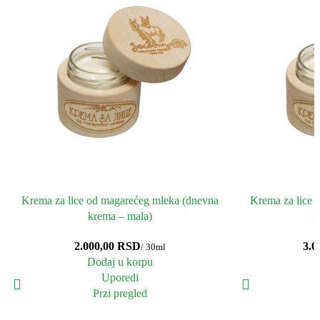
Krema za lice od magarećeg mleka (dnevna
Krema za lice 
krema – mala)
k
RSD
Dodaj u korpu
Uporedi
Przi pregled