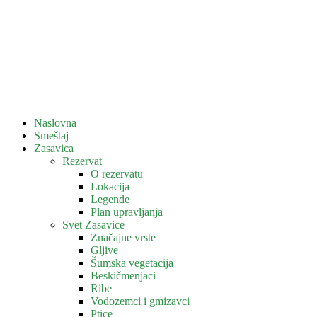
Naslovna
Smeštaj
Zasavica
Rezervat
O rezervatu
Lokacija
Legende
Plan upravljanja
Svet Zasavice
Značajne vrste
Gljive
Šumska vegetacija
Beskičmenjaci
Ribe
Vodozemci i gmizavci
Ptice