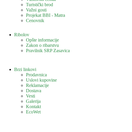
Turistički brod
Važni gosti
Projekat BBI - Matra
Cenovnik
Ribolov
Opšte informacije
Zakon o ribarstvu
Pravilnik SRP Zasavica
Brzi linkovi
Prodavnica
Uslovi kupovine
Reklamacije
Dostava
Vesti
Galerija
Kontakt
EcoWet