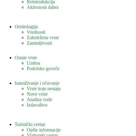
Reintrodukcija
Aktivnosti dabra
Ornitologija
Vrednosti
Zabeležene vrste
Zanimljivosti
Ostale vrste
Umbra
Podolsko goveče
Isatraživanje i očuvanje
Vrste koje nestaju
Nove vrste
Analiza vode
Izdavaštvo
Turistički centar
Opšte informacije
Vizitorski centar