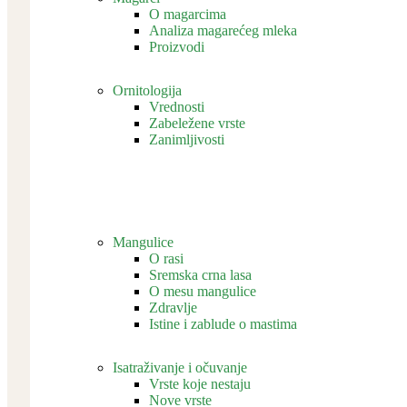
O magarcima
Analiza magarećeg mleka
Proizvodi
Ornitologija
Vrednosti
Zabeležene vrste
Zanimljivosti
Mangulice
O rasi
Sremska crna lasa
O mesu mangulice
Zdravlje
Istine i zablude o mastima
Isatraživanje i očuvanje
Vrste koje nestaju
Nove vrste