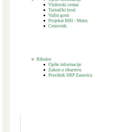
Vizitorski centar
Turistički brod
Važni gosti
Projekat BBI - Matra
Cenovnik
Ribolov
Opšte informacije
Zakon o ribarstvu
Pravilnik SRP Zasavica