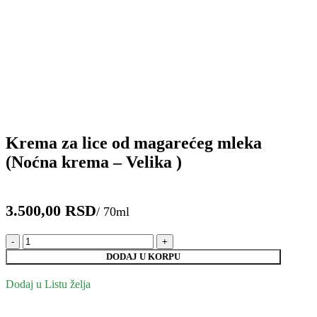
Krema za lice od magarećeg mleka
(Noćna krema – Velika )
RSD
Krema
za
DODAJ U KORPU
lice
od
Dodaj u Listu želja
magarećeg
mleka
(Noćna