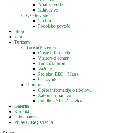
Analiza vode
Izdavaštvo
Ostale vrste
Umbra
Podolsko goveče
Shop
Vesti
Turizam
Turistički centar
Opšte informacije
Vizitorski centar
Turistički brod
Važni gosti
Projekat BBI – Matra
Cenovnik
Ribolov
Opšte informacije o ribolovu
Zakon o ribarstvu
Pravilnik SRP Zasavica
Galerija
Kontakt
Climanatres
Prijava / Registracija
Korpa