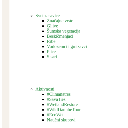
Svet zasavice
Značajne vrste
Gljive
Šumska vegetacija
Beskičmenjaci
Ribe
Vodozemci i gmizavci
Ptice
Sisari
Aktivnosti
#Climanatres
#SavaTies
#WetlandRestore
#WildDanubeTour
#EcoWet
Naučni skupovi