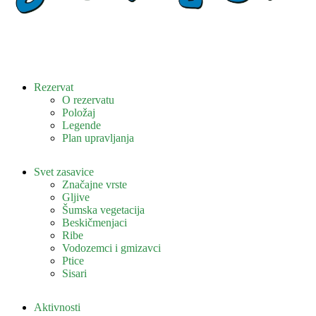
Rezervat
O rezervatu
Položaj
Legende
Plan upravljanja
Svet zasavice
Značajne vrste
Gljive
Šumska vegetacija
Beskičmenjaci
Ribe
Vodozemci i gmizavci
Ptice
Sisari
Aktivnosti