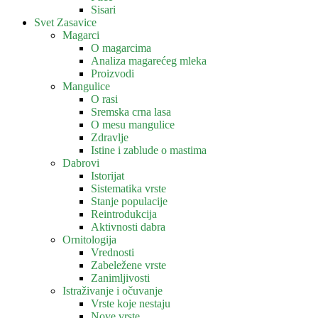
Sisari
Svet Zasavice
Magarci
O magarcima
Analiza magarećeg mleka
Proizvodi
Mangulice
O rasi
Sremska crna lasa
O mesu mangulice
Zdravlje
Istine i zablude o mastima
Dabrovi
Istorijat
Sistematika vrste
Stanje populacije
Reintrodukcija
Aktivnosti dabra
Ornitologija
Vrednosti
Zabeležene vrste
Zanimljivosti
Istraživanje i očuvanje
Vrste koje nestaju
Nove vrste