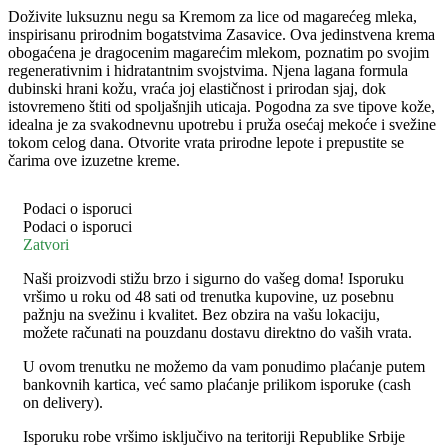
Doživite luksuznu negu sa Kremom za lice od magarećeg mleka,
krema
inspirisanu prirodnim bogatstvima Zasavice. Ova jedinstvena krema
-
obogaćena je dragocenim magarećim mlekom, poznatim po svojim
Velika
regenerativnim i hidratantnim svojstvima. Njena lagana formula
)
dubinski hrani kožu, vraća joj elastičnost i prirodan sjaj, dok
količina
istovremeno štiti od spoljašnjih uticaja. Pogodna za sve tipove kože,
idealna je za svakodnevnu upotrebu i pruža osećaj mekoće i svežine
tokom celog dana. Otvorite vrata prirodne lepote i prepustite se
čarima ove izuzetne kreme.
Podaci o isporuci
Podaci o isporuci
Zatvori
Naši proizvodi stižu brzo i sigurno do vašeg doma! Isporuku
vršimo u roku od 48 sati od trenutka kupovine, uz posebnu
pažnju na svežinu i kvalitet. Bez obzira na vašu lokaciju,
možete računati na pouzdanu dostavu direktno do vaših vrata.
U ovom trenutku ne možemo da vam ponudimo plaćanje putem
bankovnih kartica, već samo plaćanje prilikom isporuke (cash
on delivery).
Isporuku robe vršimo isključivo na teritoriji Republike Srbije