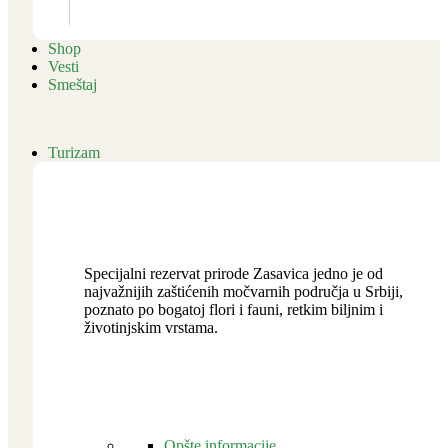
Shop
Vesti
Smeštaj
Turizam
Specijalni rezervat prirode Zasavica jedno je od
najvažnijih zaštićenih močvarnih područja u Srbiji,
poznato po bogatoj flori i fauni, retkim biljnim i
životinjskim vrstama.
Opšte informacije