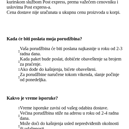
kurirskom službom Post express, prema važećem cenovniku i
uslovima Post express-a.
Cena dostave nije uračunata u ukupnu cenu proizvoda u korpi.
Kada će biti poslata moja porudžbina?
Vaša porudžbina će biti poslana najkasnije u roku od 2-3
radna dana.
Kada paket bude poslat, dobićete obaveštenje sa brojem
za praćenje.
Ako dođe do kašnjenja, bićete obavešteni.
Za porudžbine naručene tokom vikenda, slanje počinje
od ponedeljka.
Kakvo je vreme isporuke?
Vreme isporuke zavisi od vašeg odabira dostave.
Većina porudžbina stiže na adresu u roku od 2-4 radna
dana.
Može doći do kašnjenja usled nepredviđenih okolnosti
ili udaljenosti.