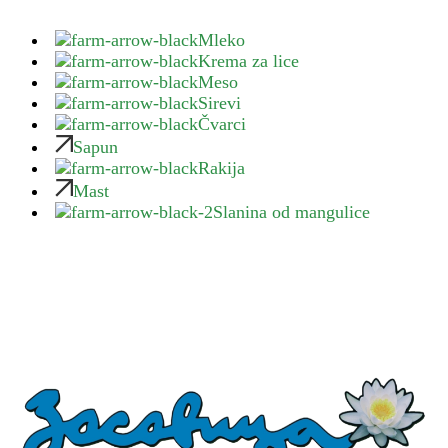
Mleko
Krema za lice
Meso
Sirevi
Čvarci
Sapun
Rakija
Mast
Slanina od mangulice