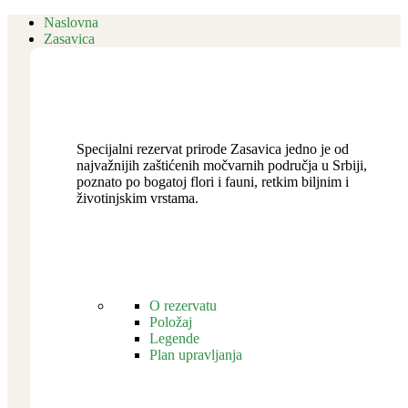
Naslovna
Zasavica
Specijalni rezervat prirode Zasavica jedno je od
najvažnijih zaštićenih močvarnih područja u Srbiji,
poznato po bogatoj flori i fauni, retkim biljnim i
životinjskim vrstama.
O rezervatu
Položaj
Legende
Plan upravljanja