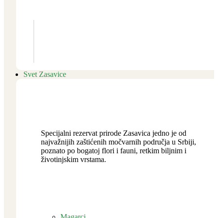
Svet Zasavice
Specijalni rezervat prirode Zasavica jedno je od
najvažnijih zaštićenih močvarnih područja u Srbiji,
poznato po bogatoj flori i fauni, retkim biljnim i
životinjskim vrstama.
Magarci